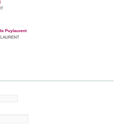
t
NT
ide Puylaurent
UYLAURENT